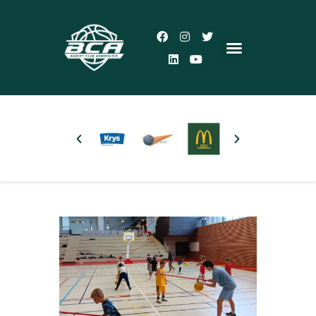
Accueil
Le Club
Actualités
5×5
3×3
Autres pratiques
Partenaires
Boutique
Plus d’infos