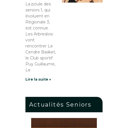
La poule des
seniors 1, qui
évoluent en
Régionale 3,
est connue.
Les Arbreslois
vont
rencontrer Le
Cendre Basket,
le Club sportif
Puy Guillaume,
Le
Lire la suite »
Actualités Seniors