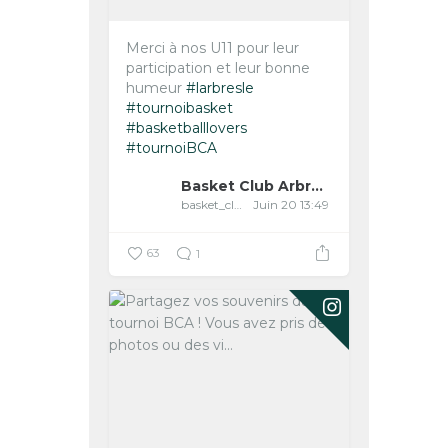
Merci à nos U11 pour leur
participation et leur bonne
humeur
#larbresle
#tournoibasket
#basketballlovers
#tournoiBCA
Basket Club Arbreslois
basket_club_arbreslois
Juin 20 13:49
63
1