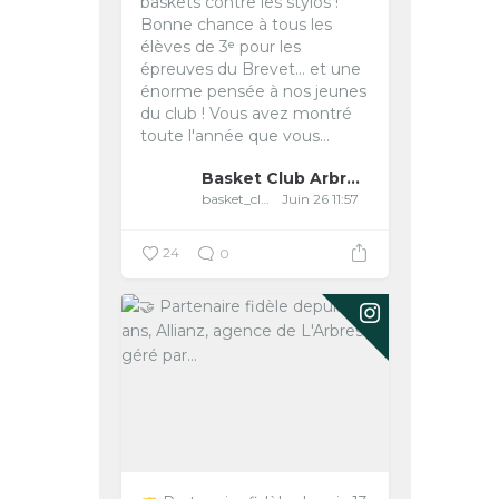
baskets contre les stylos ! ️
Bonne chance à tous les
élèves de 3ᵉ pour les
épreuves du Brevet… et une
énorme pensée à nos jeunes
du club !
Vous avez montré
toute l'année que vous...
Basket Club Arbreslois
basket_club_arbreslois
Juin 26 11:57
24
0