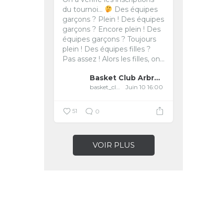
du tournoi...
Des équipes
garçons ? Plein !
Des équipes
garçons ? Encore plein !
Des
équipes garçons ? Toujours
plein !
Des équipes filles ?
Pas assez !
Alors les filles, on...
Basket Club Arbreslois
basket_club_arbreslois
Juin 10 16:00
51
0
VOIR PLUS