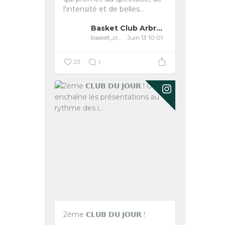
l'intensité et de belles...
Basket Club Arbreslois
basket_club_arbreslois
Juin 13 10:01
23
1
2ème 𝗖𝗟𝗨𝗕 𝗗𝗨 𝗝𝗢𝗨𝗥 !