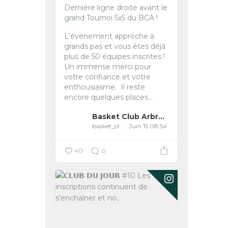
Dernière ligne droite avant le
grand Tournoi 5x5 du BCA !
L'événement approche à
grands pas et vous êtes déjà
plus de 50 équipes inscrites !
Un immense merci pour
votre confiance et votre
enthousiasme.
️ Il reste
encore quelques places...
Basket Club Arbreslois
basket_club_arbreslois
Juin 15 08:54
40
0