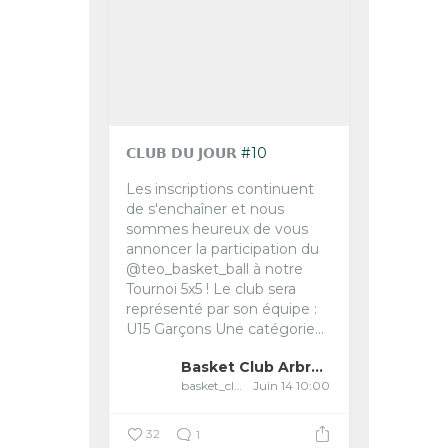
𝗖𝗟𝗨𝗕 𝗗𝗨 𝗝𝗢𝗨𝗥
#10
Les inscriptions continuent
de s'enchaîner et nous
sommes heureux de vous
annoncer la participation du
@teo_basket_ball à notre
Tournoi 5x5 !
Le club sera
représenté par son équipe :
U15 Garçons
Une catégorie...
Basket Club Arbreslois
basket_club_arbreslois
Juin 14 10:00
32
1