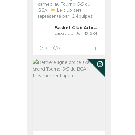
samedi au Tournoi 5x5 du
BCA !
Le club sera
représenté par :
2 équipes...
Basket Club Arbreslois
basket_club_arbreslois
Juin 15 18:01
26
0