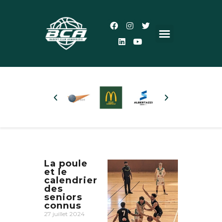
Accueil
Le Club
Actualités
5×5
3×3
Autres pratiques
La poule
et le
Partenaires
calendrier
des
Boutique
seniors
connus
Plus d’infos
27 juillet 2024