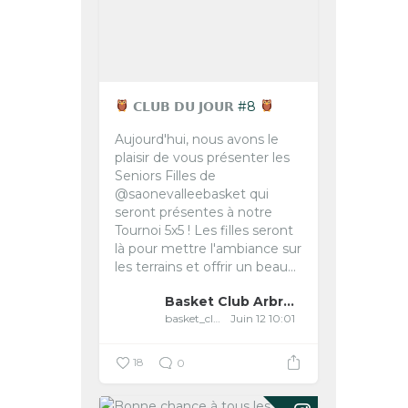
𝗖𝗟𝗨𝗕 𝗗𝗨 𝗝𝗢𝗨𝗥
#8
Aujourd'hui, nous avons le
plaisir de vous présenter les
Seniors Filles de
@saonevalleebasket qui
seront présentes à notre
Tournoi 5x5 !
Les filles seront
là pour mettre l'ambiance sur
les terrains et offrir un beau...
Basket Club Arbreslois
basket_club_arbreslois
Juin 12 10:01
18
0