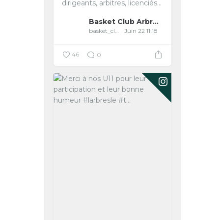
dirigeants, arbitres, licenciés...
Basket Club Arbreslois
basket_club_arbreslois
Juin 22 11:18
46
0