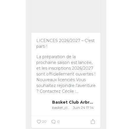
LICENCES 2026/2027 – C'est
parti ! ️
La préparation de la
prochaine saison est lancée,
et les inscriptions 2026/2027
sont officiellement ouvertes !
Nouveaux licenciés
Vous
souhaitez rejoindre l'aventure
?
Contactez Cécile :...
Basket Club Arbreslois
basket_club_arbreslois
Juin 24 17:14
20
0