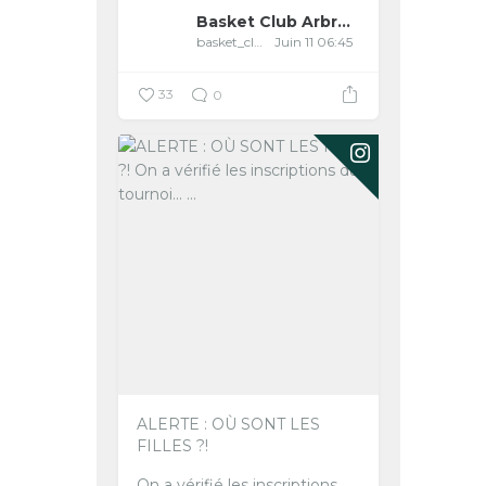
Basket Club Arbreslois
basket_club_arbreslois
Juin 11 06:45
33
0
ALERTE : OÙ SONT LES
FILLES ?!
On a vérifié les inscriptions