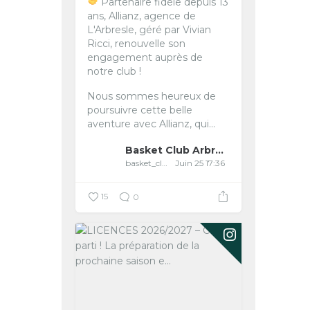
Partenaire fidèle depuis 13
ans, Allianz, agence de
L'Arbresle, géré par Vivian
Ricci, renouvelle son
engagement auprès de
notre club !
Nous sommes heureux de
poursuivre cette belle
aventure avec Allianz, qui...
Basket Club Arbreslois
basket_club_arbreslois
Juin 25 17:36
15
0