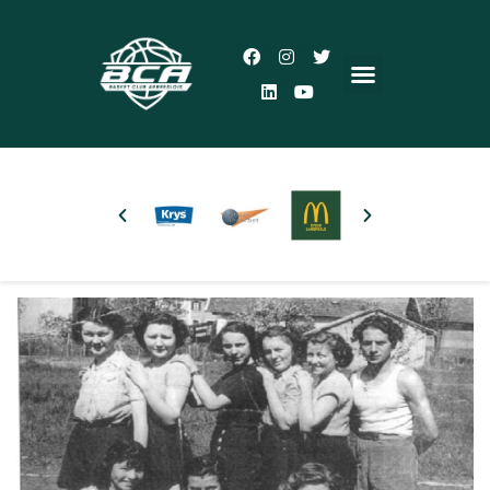
Accueil
Le Club
Actualités
5×5
3×3
Autres pratiques
Partenaires
Boutique
Plus d’infos