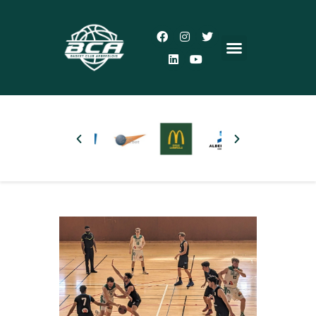
Accueil
Le Club
Actualités
5×5
3×3
Autres pratiques
Partenaires
Boutique
Plus d’infos