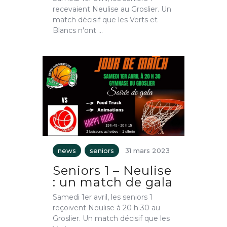
recevaient Neulise au Groslier. Un
match décisif que les Verts et
Blancs n'ont …
news
seniors
31 mars 2023
Seniors 1 – Neulise
: un match de gala
Samedi 1er avril, les seniors 1
reçoivent Neulise à 20 h 30 au
Groslier. Un match décisif que les