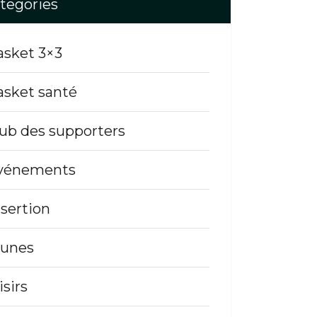
tegories
asket 3×3
asket santé
lub des supporters
vénements
nsertion
eunes
isirs