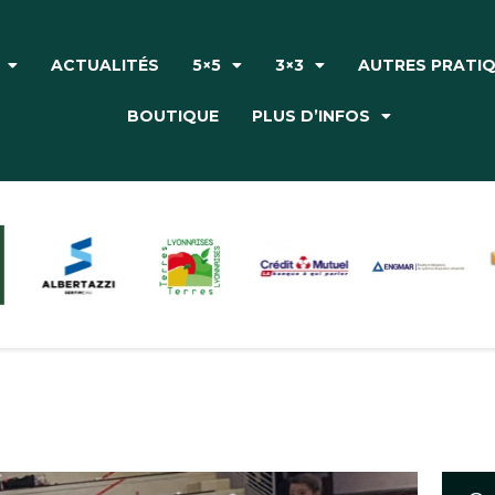
Accueil
Le Club
ACTUALITÉS
5×5
3×3
AUTRES PRATI
Actualités
BOUTIQUE
PLUS D’INFOS
5×5
3×3
Autres pratiques
Partenaires
Boutique
Plus d’infos