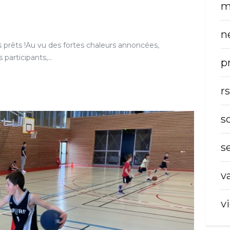
m
n
prêts !Au vu des fortes chaleurs annoncées,
 participants,…
p
r
s
s
v
v