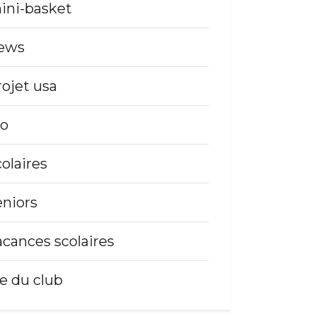
ini-basket
ews
rojet usa
so
colaires
eniors
acances scolaires
ie du club