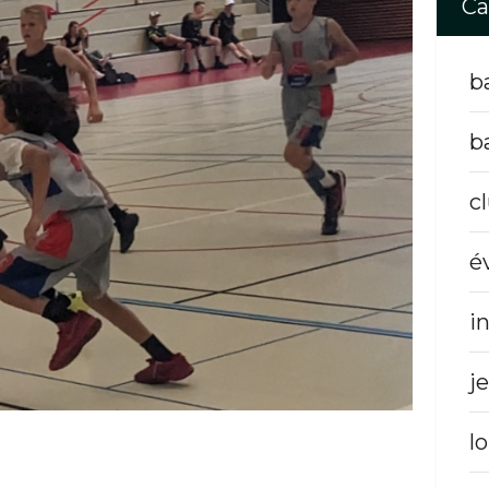
Ca
b
b
c
é
i
j
lo