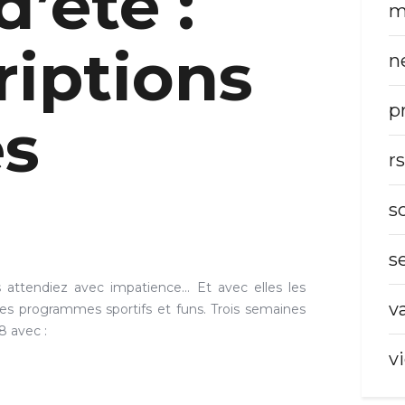
d’été :
m
riptions
n
p
es
r
s
s
es attendiez avec impatience… Et avec elles les
v
des programmes sportifs et funs. Trois semaines
8 avec :
v