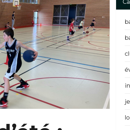
Ca
b
b
c
é
i
j
lo