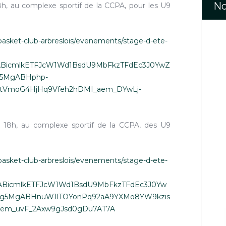
No
18h, au complexe sportif de la CCPA, pour les U9
basket-club-arbreslois/evenements/stage-d-ete-
MABicmlkETFJcW1Wd1BsdU9MbFkzTFdEc3J0YwZ
5MgABHphp-
notVmoG4HjHq9Vfeh2hDMI_aem_DYwLj-
 à 18h, au complexe sportif de la CCPA, des U9
basket-club-arbreslois/evenements/stage-d-ete-
xMABicmlkETFJcW1Wd1BsdU9MbFkzTFdEc3J0Yw
5MgABHnuW1lTOYonPq92aA9YXMo8YW9kzis
aem_uvF_2Axw9gJsd0gDu7AT7A