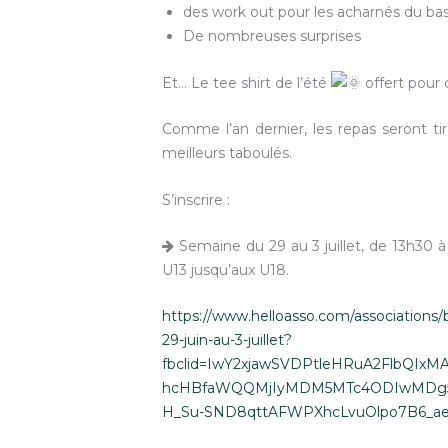
des work out pour les acharnés du ba
De nombreuses surprises
Et… Le tee shirt de l’été
offert pour 
Comme l’an dernier, les repas seront ti
meilleurs taboulés.
S’inscrire :
Semaine du 29 au 3 juillet, de 13h30 
U13 jusqu’aux U18.
https://www.helloasso.com/associations/
29-juin-au-3-juillet?
fbclid=IwY2xjawSVDPtleHRuA2FlbQIx
hcHBfaWQQMjIyMDM5MTc4ODIwMDg5
H_Su-SND8qttAFWPXhcLvuOlpo7B6_a