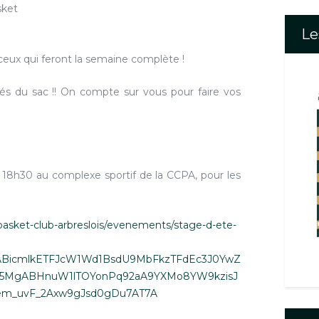
sket
Le
ceux qui feront la semaine complète !
rés du sac !! On compte sur vous pour faire vos
à 18h30 au complexe sportif de la CCPA, pour les
basket-club-arbreslois/evenements/stage-d-ete-
MABicmlkETFJcW1Wd1BsdU9MbFkzTFdEc3J0YwZ
MgABHnuW1lTOYonPq92aA9YXMo8YW9kzisJ
em_uvF_2Axw9gJsd0gDu7AT7A