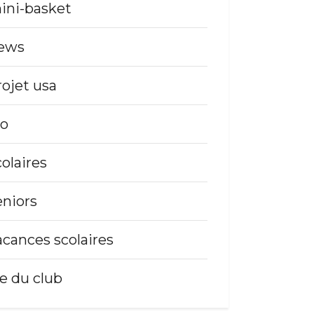
ini-basket
ews
rojet usa
so
colaires
eniors
acances scolaires
ie du club