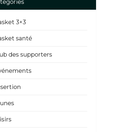
tegories
asket 3×3
asket santé
lub des supporters
vénements
nsertion
eunes
isirs