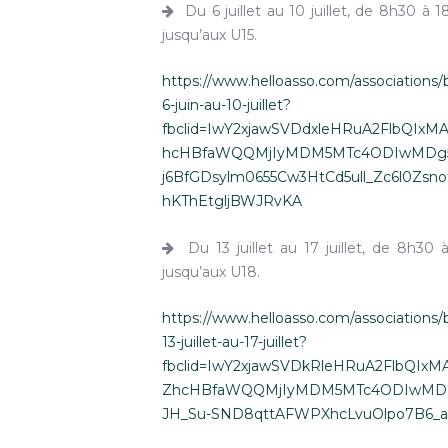
Du 6 juillet au 10 juillet, de 8h30 à 
jusqu’aux U15.
https://www.helloasso.com/associations/
6-juin-au-10-juillet?
fbclid=IwY2xjawSVDdxleHRuA2FlbQIx
hcHBfaWQQMjIyMDM5MTc4ODIwMDg
j6BfGDsylm0655Cw3HtCd5ull_Zc6l0Zs
hKThEtgljBWJRvKA
Du 13 juillet au 17 juillet, de 8h30
jusqu’aux U18.
https://www.helloasso.com/associations/
13-juillet-au-17-juillet?
fbclid=IwY2xjawSVDkRleHRuA2FlbQI
ZhcHBfaWQQMjIyMDM5MTc4ODIwMDg
JH_Su-SND8qttAFWPXhcLvuOlpo7B6_