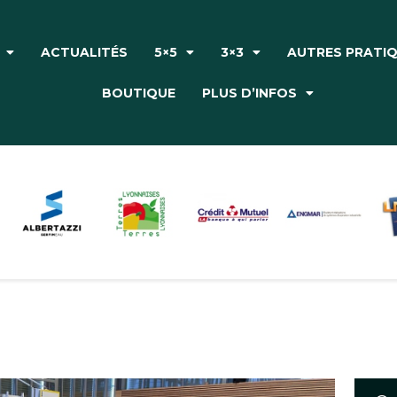
Accueil
Le Club
ACTUALITÉS
5×5
3×3
AUTRES PRATI
Actualités
BOUTIQUE
PLUS D’INFOS
5×5
3×3
Autres pratiques
Partenaires
Boutique
Plus d’infos