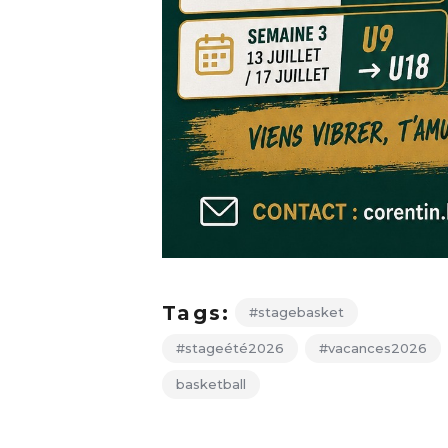
Tags:
#stagebasket
#stageété2026
#vacances2026
basketball