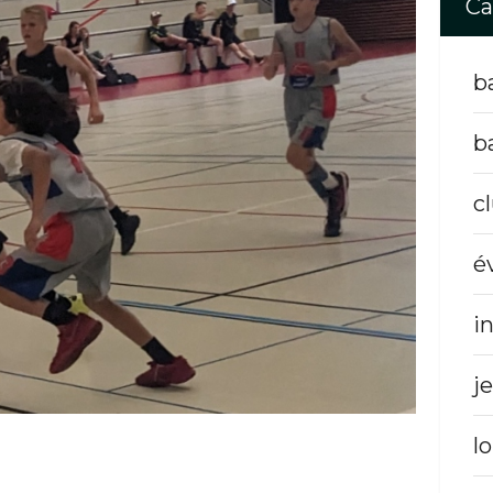
Ca
b
b
c
é
i
j
lo