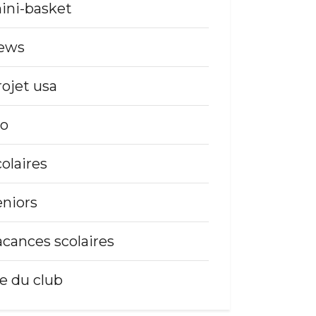
ini-basket
ews
rojet usa
so
colaires
eniors
acances scolaires
ie du club