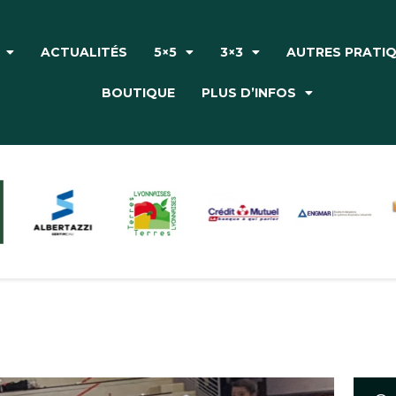
Accueil
Le Club
ACTUALITÉS
5×5
3×3
AUTRES PRATI
Actualités
BOUTIQUE
PLUS D’INFOS
5×5
3×3
Autres pratiques
Partenaires
Boutique
Plus d’infos