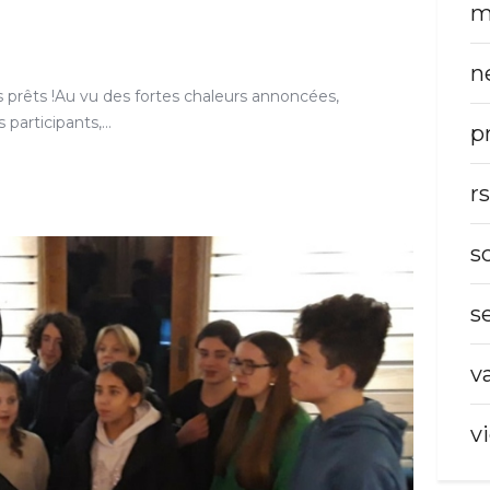
m
n
prêts !Au vu des fortes chaleurs annoncées,
 participants,…
p
r
s
s
v
v