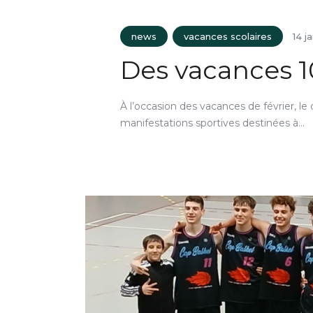
news
vacances scolaires
14 j
Des vacances 1
À l’occasion des vacances de février, l
manifestations sportives destinées à…