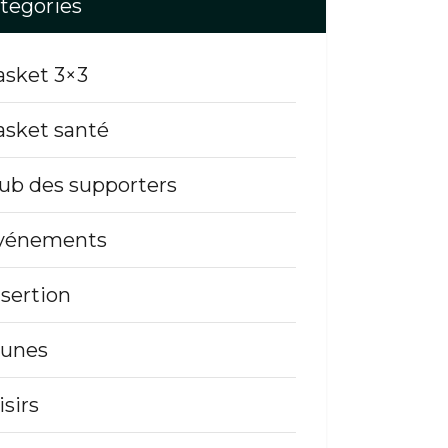
tegories
asket 3×3
asket santé
lub des supporters
vénements
nsertion
eunes
isirs