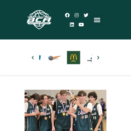
Accueil
Le Club
Actualités
5×5
3×3
Autres pratiques
Partenaires
Boutique
Plus d’infos