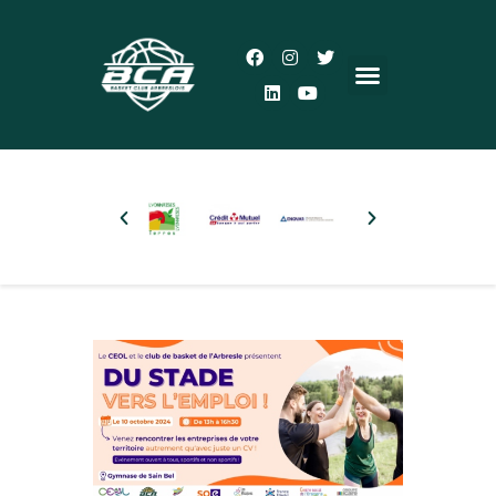
Accueil
Le Club
Actualités
5×5
3×3
Autres pratiques
Partenaires
Boutique
Plus d’infos