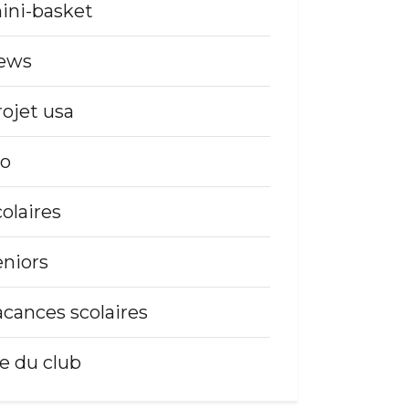
ini-basket
ews
rojet usa
so
colaires
eniors
acances scolaires
ie du club