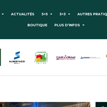
Accueil
Le Club
ACTUALITÉS
5×5
3×3
AUTRES PRATI
Actualités
BOUTIQUE
PLUS D’INFOS
5×5
3×3
Autres pratiques
Partenaires
Boutique
Plus d’infos