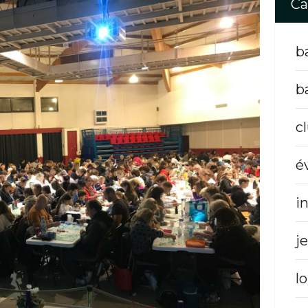
Ca
b
b
c
é
i
j
lo