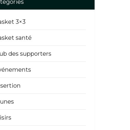
tegories
asket 3×3
asket santé
lub des supporters
vénements
nsertion
eunes
isirs