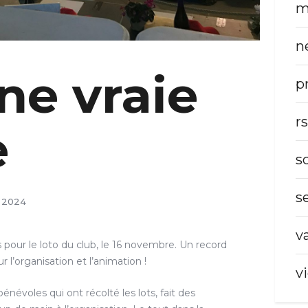
m
n
une vraie
p
r
e
s
s
 2024
v
pour le loto du club, le 16 novembre. Un record
r l’organisation et l’animation !
v
névoles qui ont récolté les lots, fait des