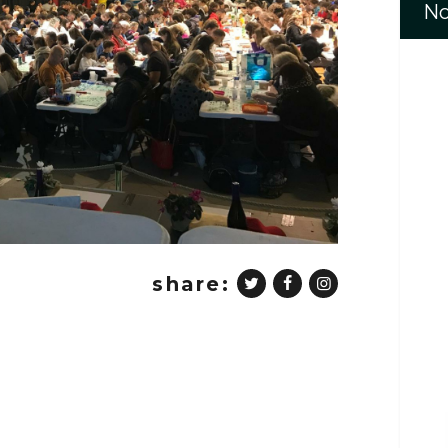
No
share: