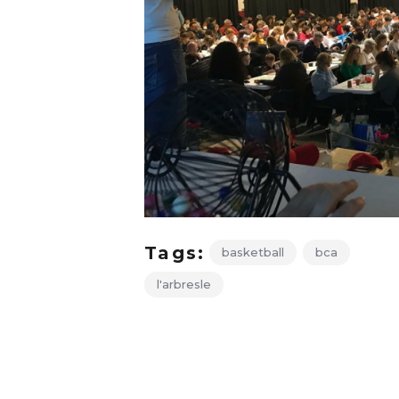
Tags:
basketball
bca
l'arbresle