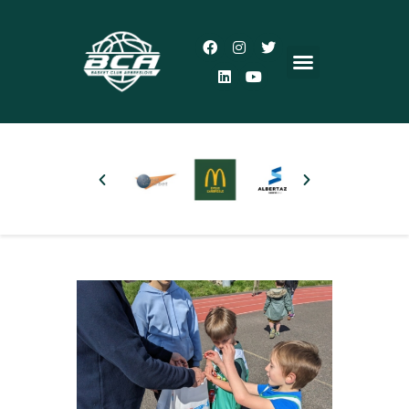
Accueil
Le Club
Actualités
5×5
3×3
Autres pratiques
Partenaires
Boutique
Plus d’infos