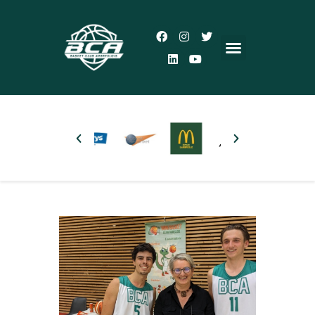
Accueil
Le Club
Actualités
5×5
3×3
Autres pratiques
Partenaires
Boutique
Plus d’infos