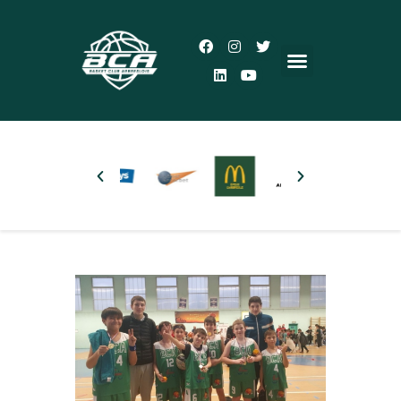
Accueil
Le Club
Actualités
5×5
3×3
Autres pratiques
Partenaires
Boutique
Plus d’infos