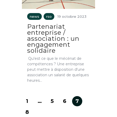
news
rso
19 octobre 2023
Partenariat
entreprise /
association : un
engagement
solidaire
Qu'est ce que le mécénat de
compétences ? Une entreprise
peut mettre à disposition d'une
association un salarié de quelques
heures…
1
…
5
6
7
8