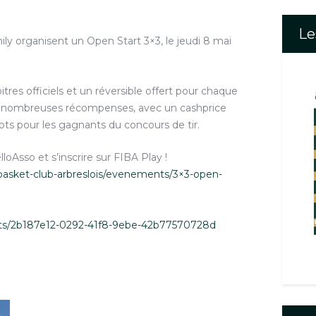
Le
ily organisent un Open Start 3×3, le jeudi 8 mai
tres officiels et un réversible offert pour chaque
 De nombreuses récompenses, avec un cashprice
lots pour les gagnants du concours de tir.
elloAsso et s’inscrire sur FIBA Play !
basket-club-arbreslois/evenements/3×3-open-
ents/2b187e12-0292-41f8-9ebe-42b77570728d