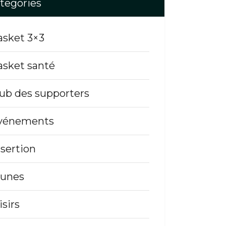
tegories
asket 3×3
asket santé
lub des supporters
vénements
nsertion
eunes
isirs