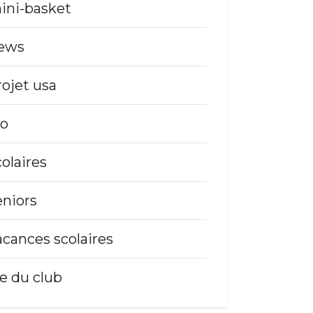
ini-basket
ews
rojet usa
so
colaires
eniors
acances scolaires
ie du club