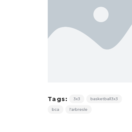
Tags:
3x3
basketball3x3
bca
l'arbresle