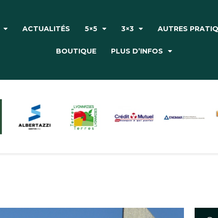
Accueil
Le Club
ACTUALITÉS
5×5
3×3
AUTRES PRATI
Actualités
BOUTIQUE
PLUS D’INFOS
5×5
3×3
Autres pratiques
Partenaires
Boutique
Plus d’infos