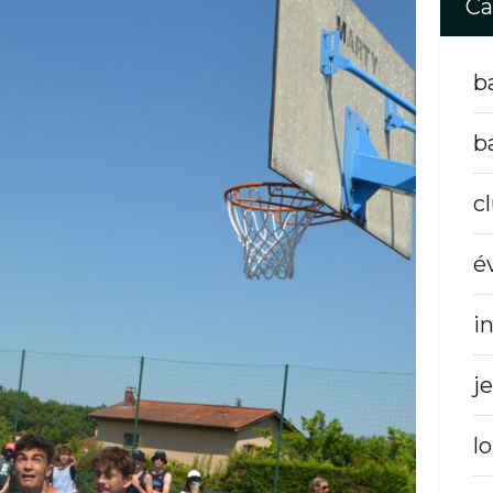
Ca
b
b
c
é
i
j
lo