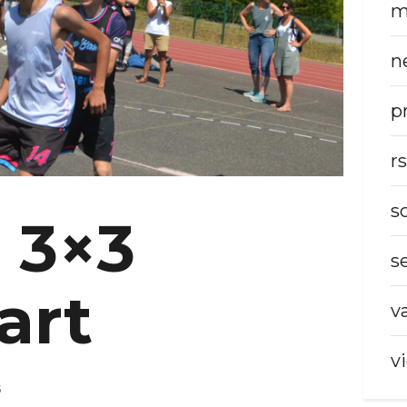
m
n
p
r
s
 3×3
s
art
v
v
5