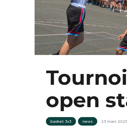
Tournoi
open st
basket 3x3
news
23 mars 202