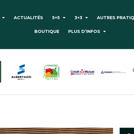
Accueil
Le Club
ACTUALITÉS
5×5
3×3
AUTRES PRATI
Actualités
BOUTIQUE
PLUS D’INFOS
5×5
3×3
Autres pratiques
Partenaires
Boutique
Plus d’infos