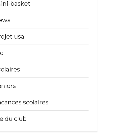
ini-basket
ews
rojet usa
so
colaires
eniors
acances scolaires
ie du club