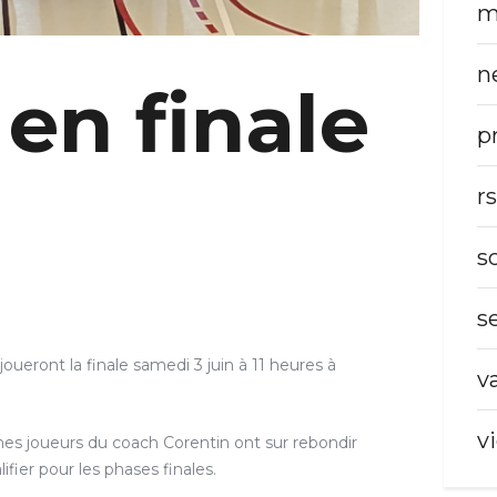
m
n
 en finale
p
r
s
s
oueront la finale samedi 3 juin à 11 heures à
v
v
eunes joueurs du coach Corentin ont sur rebondir
fier pour les phases finales.