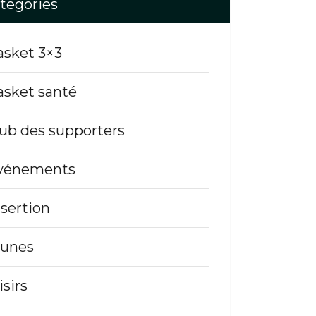
tegories
asket 3×3
asket santé
lub des supporters
vénements
nsertion
eunes
isirs