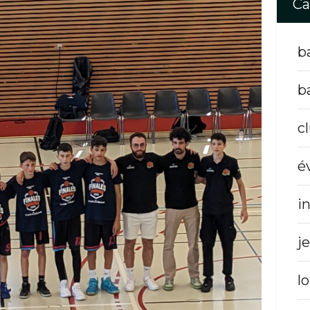
Ca
b
b
c
é
i
j
lo