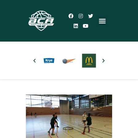
Accueil
Le Club
Actualités
5×5
3×3
Autres pratiques
Partenaires
Boutique
Plus d’infos