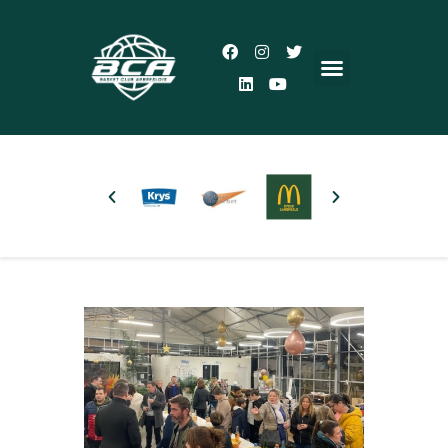
Accueil
Le Club
Actualités
5×5
3×3
Autres pratiques
Partenaires
Boutique
Plus d’infos