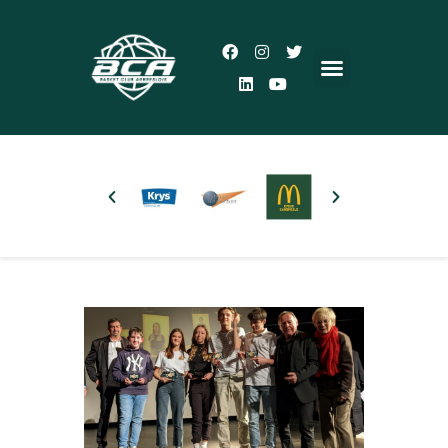
Accueil
Le Club
Actualités
5×5
3×3
Autres pratiques
Partenaires
Boutique
Plus d’infos