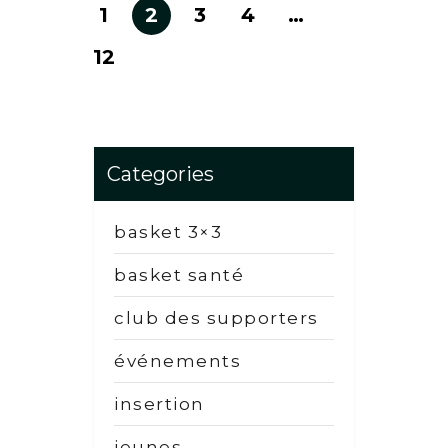
1
2
3
4
…
12
Categories
basket 3×3
basket santé
club des supporters
événements
insertion
jeunes