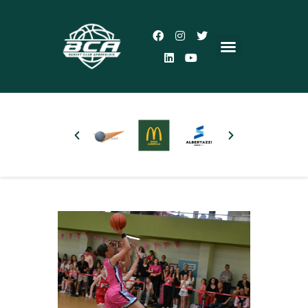
Accueil
Le Club
Actualités
5×5
3×3
Autres pratiques
Partenaires
Boutique
Plus d’infos