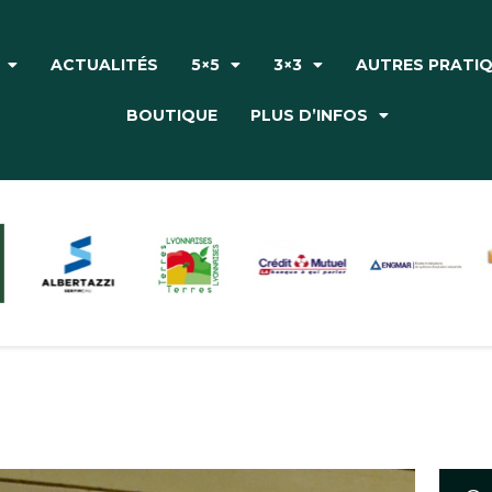
Accueil
Le Club
ACTUALITÉS
5×5
3×3
AUTRES PRATI
Actualités
BOUTIQUE
PLUS D’INFOS
5×5
3×3
Autres pratiques
Partenaires
Boutique
Plus d’infos