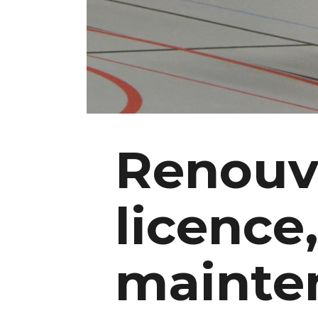
Renouve
licence,
mainten