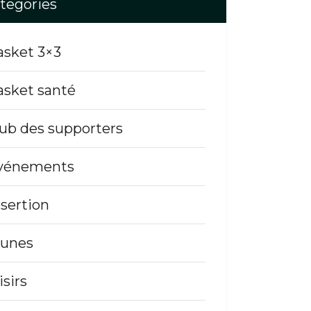
tegories
asket 3×3
asket santé
lub des supporters
vénements
nsertion
eunes
isirs