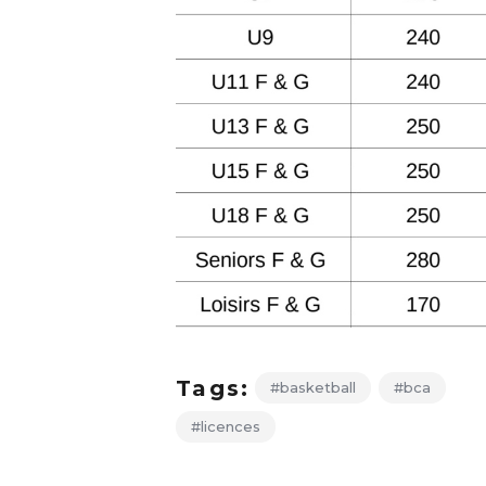
Tags:
#basketball
#bca
#licences