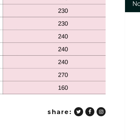
No
share: