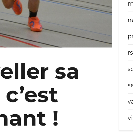
m
n
p
r
ller sa
s
 c’est
s
v
ant !
v