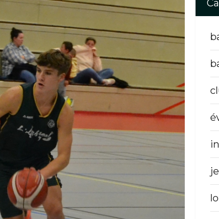
Ca
b
b
c
é
i
j
lo