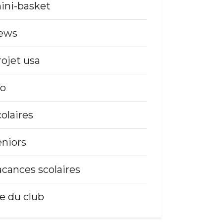
ini-basket
ews
rojet usa
so
colaires
eniors
acances scolaires
ie du club