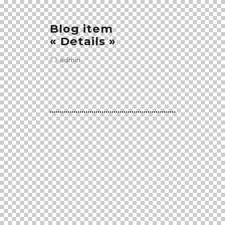
Blog item
« Details »
admin